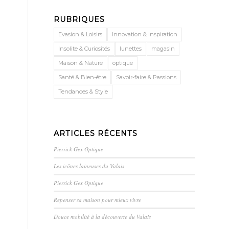
RUBRIQUES
Evasion & Loisirs
Innovation & Inspiration
Insolite & Curiosités
lunettes
magasin
Maison & Nature
optique
Santé & Bien-être
Savoir-faire & Passions
Tendances & Style
ARTICLES RÉCENTS
Pierrick Gex Optique
Les icônes laineuses du Valais
Pierrick Gex Optique
Repenser sa maison pour mieux vivre
Douce mobilité à la découverte du Valais