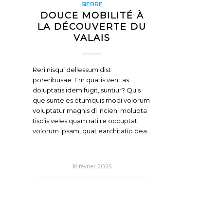
SIERRE
DOUCE MOBILITÉ À
LA DÉCOUVERTE DU
VALAIS
Reri nisqui dellessum dist
poreribusae. Em quatis vent as
doluptatis idem fugit, suntiur? Quis
que sunte es etumquis modi volorum
voluptatur magnis di incieni molupta
tisciis veles quam rati re occuptat
volorum ipsam, quat earchitatio bea…
18 février 2025